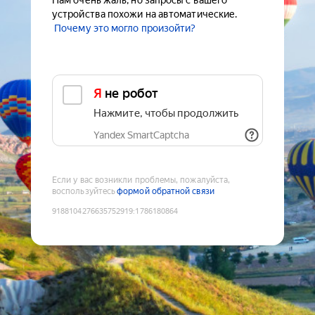
Нам очень жаль, но запросы с вашего
устройства похожи на автоматические.
Почему это могло произойти?
Я не робот
Нажмите, чтобы продолжить
Yandex SmartCaptcha
Если у вас возникли проблемы, пожалуйста,
воспользуйтесь
формой обратной связи
9188104276635752919
:
1786180864