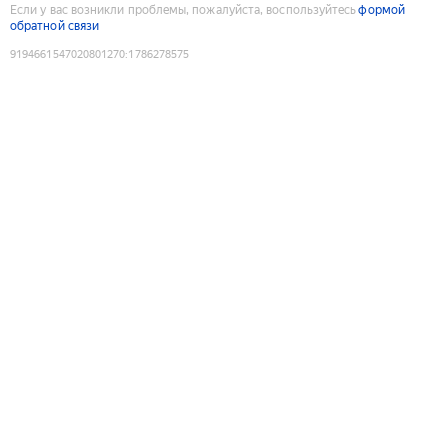
Если у вас возникли проблемы, пожалуйста, воспользуйтесь
формой
обратной связи
9194661547020801270
:
1786278575