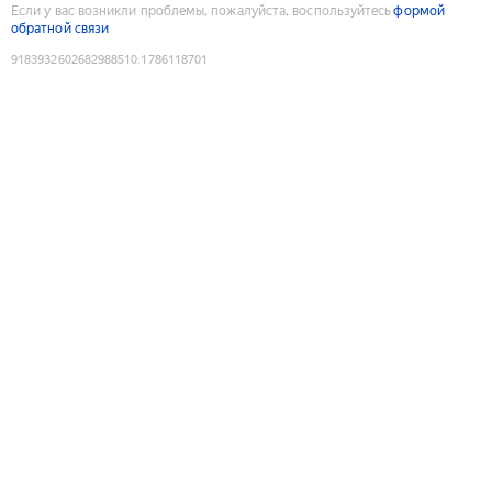
Если у вас возникли проблемы, пожалуйста, воспользуйтесь
формой
обратной связи
9183932602682988510
:
1786118701