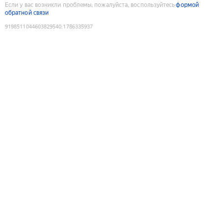
Если у вас возникли проблемы, пожалуйста, воспользуйтесь
формой
обратной связи
9198511044603829540
:
1786335937