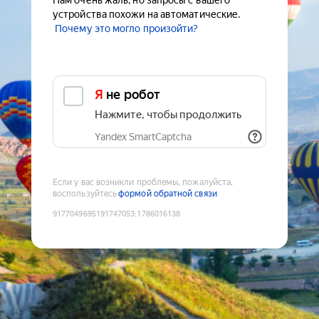
Нам очень жаль, но запросы с вашего
устройства похожи на автоматические.
Почему это могло произойти?
Я не робот
Нажмите, чтобы продолжить
Yandex SmartCaptcha
Если у вас возникли проблемы, пожалуйста,
воспользуйтесь
формой обратной связи
9177049695191747053
:
1786016138