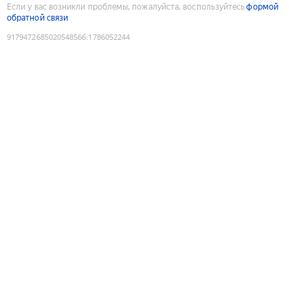
Если у вас возникли проблемы, пожалуйста, воспользуйтесь
формой
обратной связи
9179472685020548566
:
1786052244