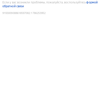
Если у вас возникли проблемы, пожалуйста, воспользуйтесь
формой
обратной связи
9193009088618597082
:
1786253952