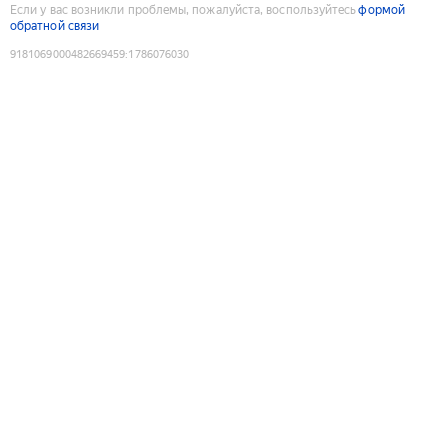
Если у вас возникли проблемы, пожалуйста, воспользуйтесь
формой
обратной связи
9181069000482669459
:
1786076030