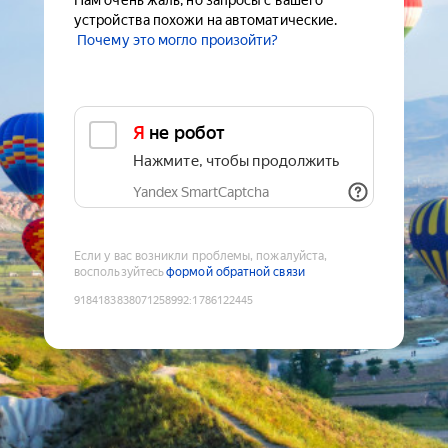
Нам очень жаль, но запросы с вашего
устройства похожи на автоматические.
Почему это могло произойти?
Я не робот
Нажмите, чтобы продолжить
Yandex SmartCaptcha
Если у вас возникли проблемы, пожалуйста,
воспользуйтесь
формой обратной связи
9184183838071258992
:
1786122445