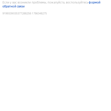
Если у вас возникли проблемы, пожалуйста, воспользуйтесь
формой
обратной связи
9199339035377288258
:
1786348275