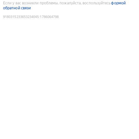
Если у вас возникли проблемы, пожалуйста, воспользуйтесь
формой
обратной связи
9180315233653234045
:
1786064798