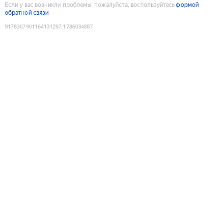
Если у вас возникли проблемы, пожалуйста, воспользуйтесь
формой
обратной связи
9178307901164131297
:
1786034887