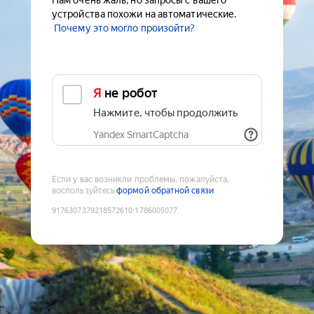
Нам очень жаль, но запросы с вашего
устройства похожи на автоматические.
Почему это могло произойти?
Я не робот
Нажмите, чтобы продолжить
Yandex SmartCaptcha
Если у вас возникли проблемы, пожалуйста,
воспользуйтесь
формой обратной связи
9176307379218572610
:
1786005077