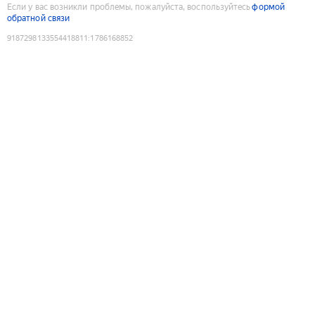
Если у вас возникли проблемы, пожалуйста, воспользуйтесь
формой
обратной связи
9187298133554418811
:
1786168852