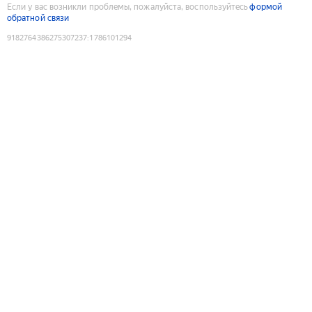
Если у вас возникли проблемы, пожалуйста, воспользуйтесь
формой
обратной связи
9182764386275307237
:
1786101294