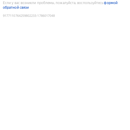
Если у вас возникли проблемы, пожалуйста, воспользуйтесь
формой
обратной связи
9177110764259802233
:
1786017048