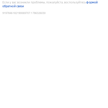
Если у вас возникли проблемы, пожалуйста, воспользуйтесь
формой
обратной связи
9197846182190069707
:
1786326030