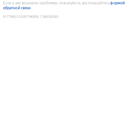
Если у вас возникли проблемы, пожалуйста, воспользуйтесь
формой
обратной связи
9177865310287196956
:
1786028292