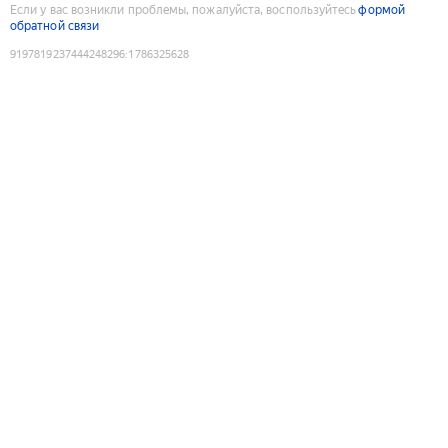
Если у вас возникли проблемы, пожалуйста, воспользуйтесь
формой
обратной связи
9197819237444248296
:
1786325628