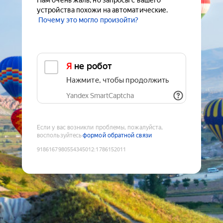
Нам очень жаль, но запросы с вашего
устройства похожи на автоматические.
Почему это могло произойти?
Я не робот
Нажмите, чтобы продолжить
Yandex SmartCaptcha
Если у вас возникли проблемы, пожалуйста,
воспользуйтесь
формой обратной связи
9186167980554345012
:
1786152011