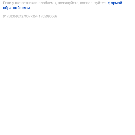
Если у вас возникли проблемы, пожалуйста, воспользуйтесь
формой
обратной связи
9175836924270377354
:
1785998066