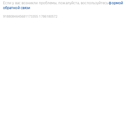
Если у вас возникли проблемы, пожалуйста, воспользуйтесь
формой
обратной связи
9188084645681173355
:
1786180572