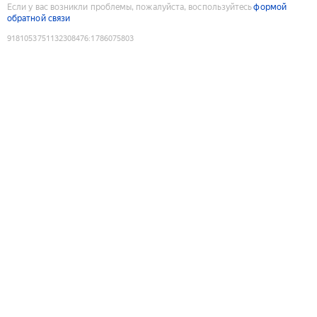
Если у вас возникли проблемы, пожалуйста, воспользуйтесь
формой
обратной связи
9181053751132308476
:
1786075803