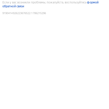
Если у вас возникли проблемы, пожалуйста, воспользуйтесь
формой
обратной связи
9190414926223676522
:
1786215296