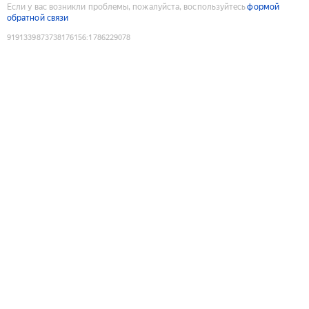
Если у вас возникли проблемы, пожалуйста, воспользуйтесь
формой
обратной связи
9191339873738176156
:
1786229078