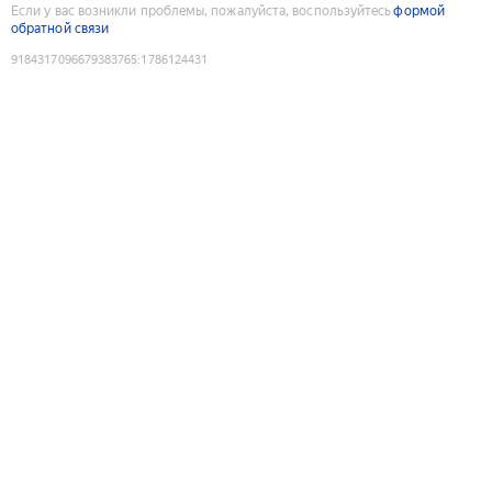
Если у вас возникли проблемы, пожалуйста, воспользуйтесь
формой
обратной связи
9184317096679383765
:
1786124431