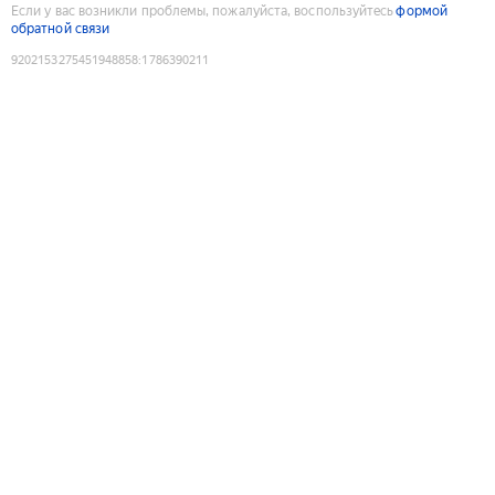
Если у вас возникли проблемы, пожалуйста, воспользуйтесь
формой
обратной связи
9202153275451948858
:
1786390211