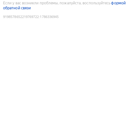
Если у вас возникли проблемы, пожалуйста, воспользуйтесь
формой
обратной связи
9198578652219769722
:
1786336945