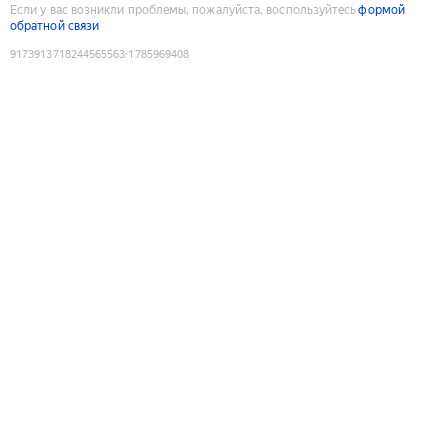
Если у вас возникли проблемы, пожалуйста, воспользуйтесь
формой
обратной связи
9173913718244565563
:
1785969408