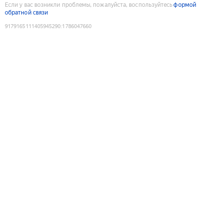
Если у вас возникли проблемы, пожалуйста, воспользуйтесь
формой
обратной связи
9179165111405945290
:
1786047660