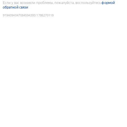
Если у вас возникли проблемы, пожалуйста, воспользуйтесь
формой
обратной связи
9194094047084594393
:
1786270119