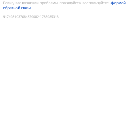
Если у вас возникли проблемы, пожалуйста, воспользуйтесь
формой
обратной связи
9174981037684370082
:
1785985313