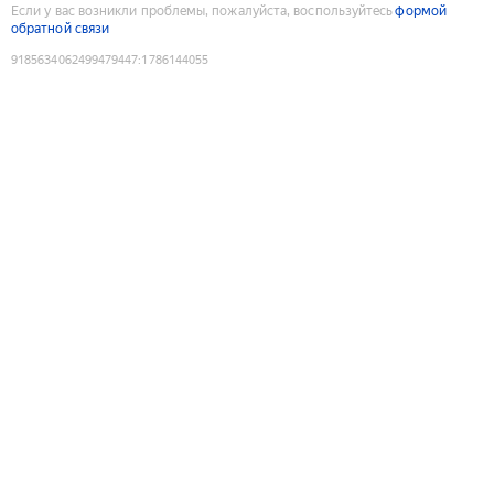
Если у вас возникли проблемы, пожалуйста, воспользуйтесь
формой
обратной связи
9185634062499479447
:
1786144055