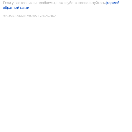
Если у вас возникли проблемы, пожалуйста, воспользуйтесь
формой
обратной связи
9193560096616794305
:
1786262162