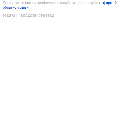
Если у вас возникли проблемы, пожалуйста, воспользуйтесь
формой
обратной связи
9182572114883022735
:
1786098429