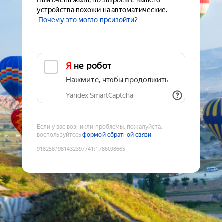
Нам очень жаль, но запросы с вашего
устройства похожи на автоматические.
Почему это могло произойти?
Я не робот
Нажмите, чтобы продолжить
Yandex SmartCaptcha
Если у вас возникли проблемы, пожалуйста,
воспользуйтесь
формой обратной связи
9182587981432397741
:
1786098665