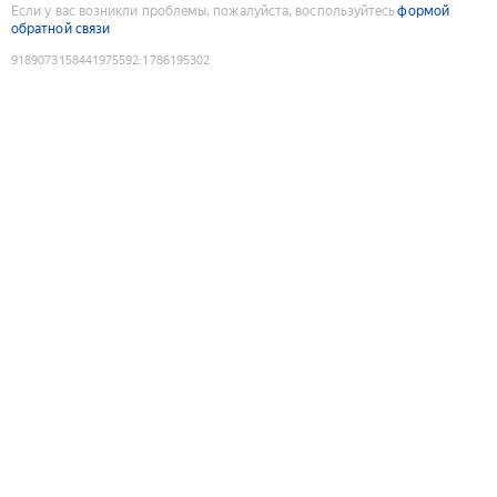
Если у вас возникли проблемы, пожалуйста, воспользуйтесь
формой
обратной связи
9189073158441975592
:
1786195302