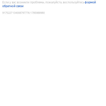
Если у вас возникли проблемы, пожалуйста, воспользуйтесь
формой
обратной связи
9175227134008797776
:
1785988980