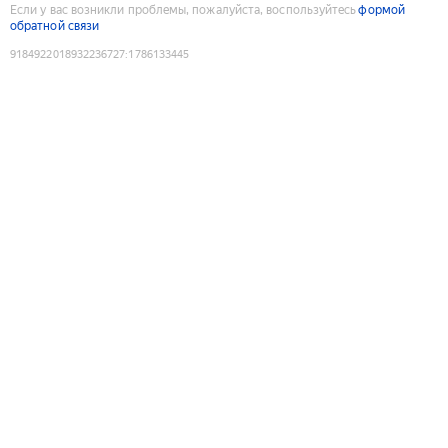
Если у вас возникли проблемы, пожалуйста, воспользуйтесь
формой
обратной связи
9184922018932236727
:
1786133445