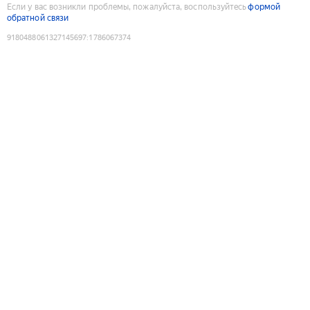
Если у вас возникли проблемы, пожалуйста, воспользуйтесь
формой
обратной связи
9180488061327145697
:
1786067374