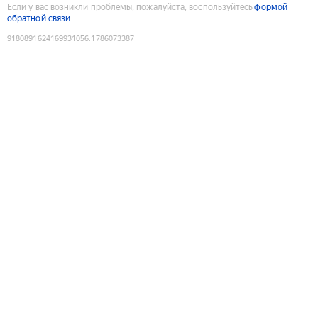
Если у вас возникли проблемы, пожалуйста, воспользуйтесь
формой
обратной связи
9180891624169931056
:
1786073387