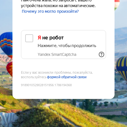
Нам очень жаль, но запросы с вашего
устройства похожи на автоматические.
Почему это могло произойти?
Я не робот
Нажмите, чтобы продолжить
Yandex SmartCaptcha
Если у вас возникли проблемы, пожалуйста,
воспользуйтесь
формой обратной связи
9189010529028151956
:
1786194368