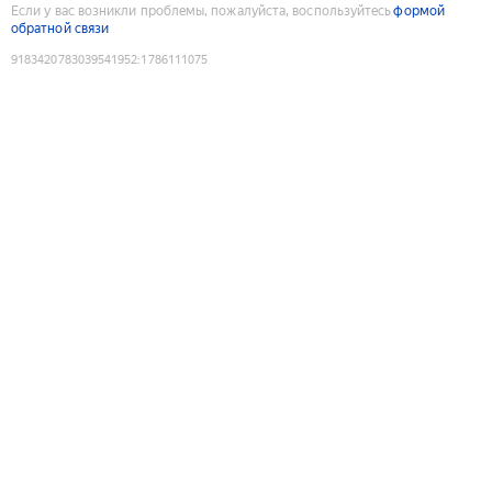
Если у вас возникли проблемы, пожалуйста, воспользуйтесь
формой
обратной связи
9183420783039541952
:
1786111075