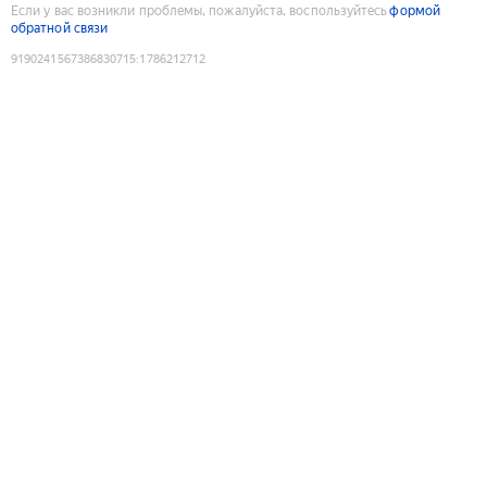
Если у вас возникли проблемы, пожалуйста, воспользуйтесь
формой
обратной связи
9190241567386830715
:
1786212712