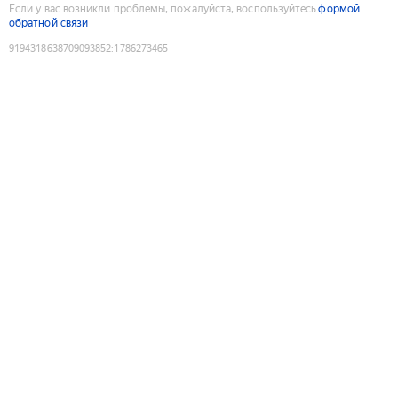
Если у вас возникли проблемы, пожалуйста, воспользуйтесь
формой
обратной связи
9194318638709093852
:
1786273465