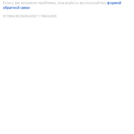
Если у вас возникли проблемы, пожалуйста, воспользуйтесь
формой
обратной связи
9178842862560543907
:
1786042858