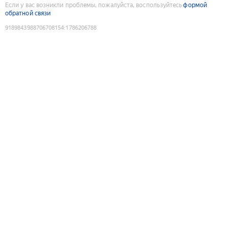
Если у вас возникли проблемы, пожалуйста, воспользуйтесь
формой
обратной связи
9189843988706708154
:
1786206788