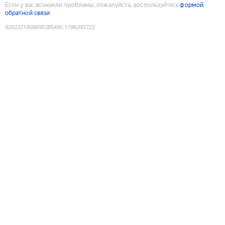
Если у вас возникли проблемы, пожалуйста, воспользуйтесь
формой
обратной связи
9202321808695385495
:
1786392722