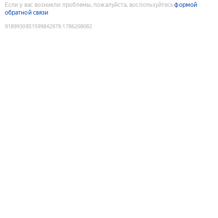
Если у вас возникли проблемы, пожалуйста, воспользуйтесь
формой
обратной связи
9189930851599842979
:
1786208082