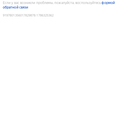
Если у вас возникли проблемы, пожалуйста, воспользуйтесь
формой
обратной связи
9197801356017829878
:
1786325362